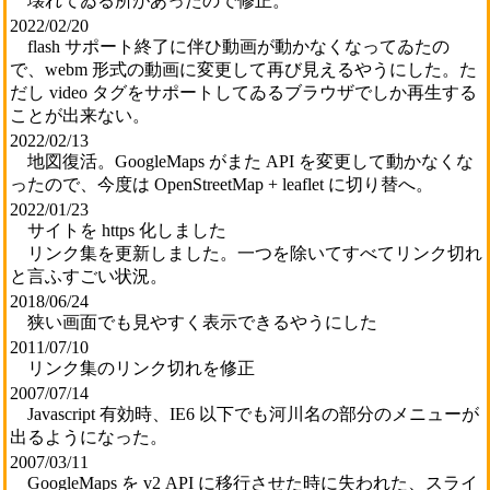
壊れてゐる所があったので修正。
2022/02/20
flash サポート終了に伴ひ動画が動かなくなってゐたの
で、webm 形式の動画に変更して再び見えるやうにした。た
だし video タグをサポートしてゐるブラウザでしか再生する
ことが出来ない。
2022/02/13
地図復活。GoogleMaps がまた API を変更して動かなくな
ったので、今度は OpenStreetMap + leaflet に切り替へ。
2022/01/23
サイトを https 化しました
リンク集を更新しました。一つを除いてすべてリンク切れ
と言ふすごい状況。
2018/06/24
狭い画面でも見やすく表示できるやうにした
2011/07/10
リンク集のリンク切れを修正
2007/07/14
Javascript 有効時、IE6 以下でも河川名の部分のメニューが
出るようになった。
2007/03/11
GoogleMaps を v2 API に移行させた時に失われた、スライ