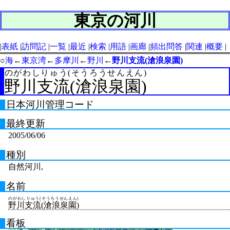
東京の河川
表紙
訪問記
一覧
最近
検索
用語
画廊
頻出問答
関連
概要
○
海
←
東京湾
←
多摩川
←
野川
←
野川支流(滄浪泉園)
のがわしりゅう(そうろうせんえん)
野川支流(滄浪泉園)
日本河川管理コード
最終更新
2005/06/06
種別
自然河川,
名前
のがわしりゅう(そうろうせんえん)
野川支流(滄浪泉園)
看板