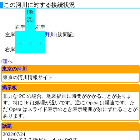
この河川に対する接続状況
[源
流]
右岸
↓
左岸
左岸
野川
:[訪問記]
→
→
→
右岸
↑頭へ
東京の河川
東京の河川情報サイト
掲示板
非力な PC の場合、地図描画に時間がかかることがありま
す。特に IE は処理が遅いです。逆に Opera は爆速です。た
だ Opera はスライド表示のとき表示範囲が妙にずれることが
あります。
話題
2022/07/24