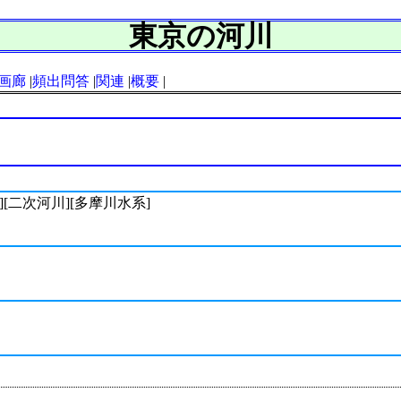
東京の河川
画廊
頻出問答
関連
概要
[二次河川][多摩川水系]