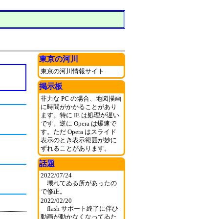
東京の河川
東京の河川情報サイト
掲示板
非力な PC の場合、地図描画
に時間がかかることがあり
ます。特に IE は処理が遅い
です。逆に Opera は爆速で
す。ただ Opera はスライド
表示のとき表示範囲が妙に
ずれることがあります。
話題
2022/07/24
壊れてゐる所があったの
で修正。
2022/02/20
flash サポート終了に伴ひ
動画が動かなくなってゐた