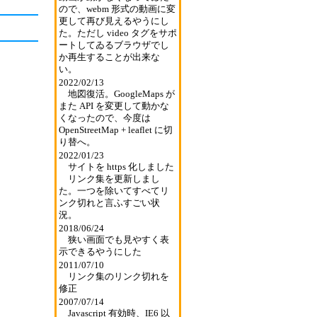
ので、webm 形式の動画に変
更して再び見えるやうにし
た。ただし video タグをサポ
ートしてゐるブラウザでし
か再生することが出来な
い。
2022/02/13
地図復活。GoogleMaps が
また API を変更して動かな
くなったので、今度は
OpenStreetMap + leaflet に切
り替へ。
2022/01/23
サイトを https 化しました
リンク集を更新しまし
た。一つを除いてすべてリ
ンク切れと言ふすごい状
況。
2018/06/24
狭い画面でも見やすく表
示できるやうにした
2011/07/10
リンク集のリンク切れを
修正
2007/07/14
Javascript 有効時、IE6 以