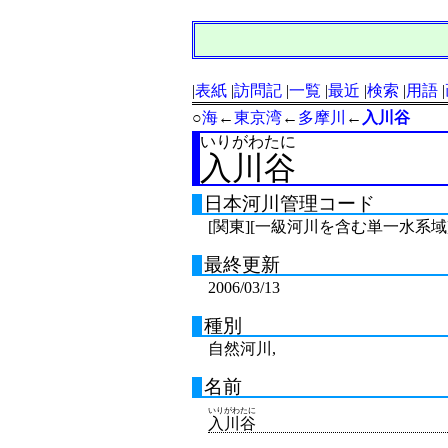
表紙
訪問記
一覧
最近
検索
用語
○
海
←
東京湾
←
多摩川
←
入川谷
いりがわたに
入川谷
日本河川管理コード
[関東][一級河川を含む単一水系域]
最終更新
2006/03/13
種別
自然河川,
名前
いりがわたに
入川谷