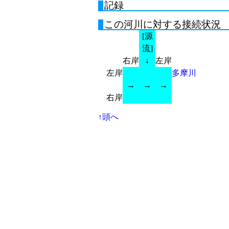
記録
この河川に対する接続状況
[源
流]
右岸
↓
左岸
左岸
多摩川
→
→
→
右岸
↑頭へ