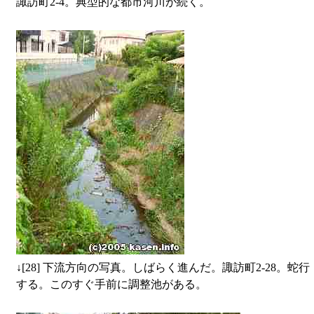
諏訪町2-4。典型的な都市河川が続く。
↓
[28] 下流方向の写真。しばらく進んだ。諏訪町2-28。蛇行
する。このすぐ手前に調整池がある。