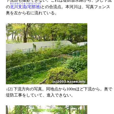
下流部も撮影できない。これは堤防放水路から、少し下流
きたかわしりゅう(やけべいけ)
の
北川支流(宅部池)
との合流点。本河川は、写真フェンス
奥を左から右に流れている。
↓
[2] 下流方向の写真。同地点から100mほど下流から。奥で
堤防工事をしていて、進入できない。