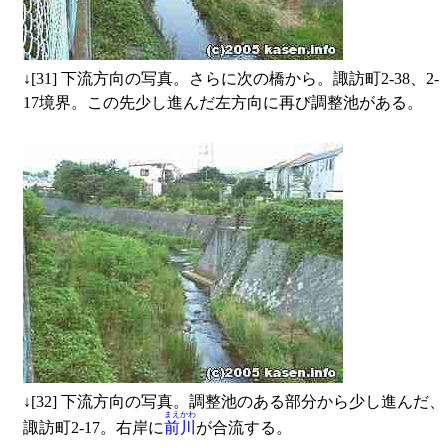
↓
[31] 下流方向の写真。さらに次の橋から。諏訪町2-38、2-
17境界。この先少し進んだ左方向に再び調整池がある。
↓
[32] 下流方向の写真。調整池のある部分から少し進んだ、
まえかわ
諏訪町2-17。右岸に
前川
が合流する。