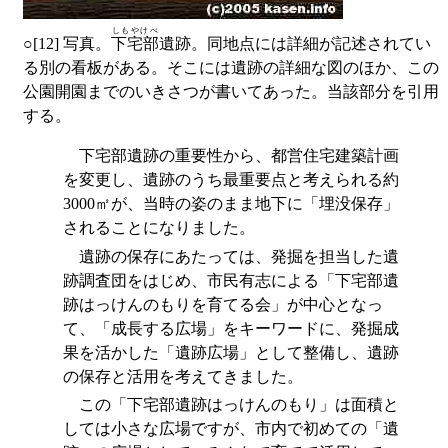
しもやけべ
○
[12] 写真。
下宅部
遺跡。同地点には詳細が記述されてい
る別の看板がある。そこには遺跡の詳細な図のほか、この
公園開園までのいきさつが書いてあった。当該部分を引用
する。
下宅部遺跡の重要性から、都営住宅建築計画
を変更し、遺跡のうち最重要点と考えられる約
3000㎡が、当時の姿のまま地下に「埋没保存」
されることになりました。
遺跡の保存にあたっては、発掘を担当した遺
跡調査団をはじめ、市民有志による「下宅部遺
跡はっけんのもりを育てる会」が中心となっ
て、「成長する広場」をキーワードに、発掘成
果を活かした「遺跡広場」として整備し、遺跡
の保存と活用を考えてきました。
この「下宅部遺跡はっけんのもり」は面積と
しては小さな広場ですが、市内で初めての「遺