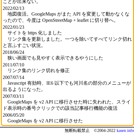
ことが出来ない。
2022/02/13
地図復活。GoogleMaps がまた API を変更して動かなくな
ったので、今度は OpenStreetMap + leaflet に切り替へ。
2022/01/23
サイトを https 化しました
リンク集を更新しました。一つを除いてすべてリンク切れ
と言ふすごい状況。
2018/06/24
狭い画面でも見やすく表示できるやうにした
2011/07/10
リンク集のリンク切れを修正
2007/07/14
Javascript 有効時、IE6 以下でも河川名の部分のメニューが
出るようになった。
2007/03/11
GoogleMaps を v2 API に移行させた時に失われた、スライ
ド表示時の番号クリックでの該当記事移行機能の復活
2006/05/20
GoogleMaps を v2 API に移行させた
無断転載禁
止
©2004-2022
kasen.info