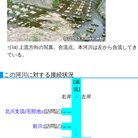
↑
[34] 上流方向の写真。合流点。本河川は左から合流してき
ている。
この河川に対する接続状況
[源
流]
右岸
↓
左岸
北川支流(宅部池)
:[訪問記]
→
→
前川
:[訪問記]
→
→
↓