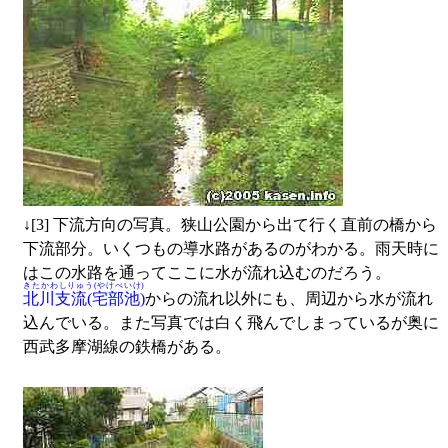
↓
[3] 下流方向の写真。狭山公園から出て行く直前の橋から
下流部分。いくつもの導水路があるのがわかる。雨天時に
はこの水路を通ってここに水が流れ込むのだろう。
きたかわしりゅう(やけべいけ)
北川支流(宅部池)
からの流れ以外にも、周辺から水が流れ
込んでいる。また写真では白く飛んでしまっているが奥に
西武多摩湖線の鉄橋がある。