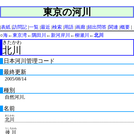
東京の河川
表紙
訪問記
一覧
最近
検索
用語
画廊
頻出問答
関連
概要
○
海
←
東京湾
←
隅田川
←
新河岸川
←
柳瀬川
←
北川
きたかわ
北川
日本河川管理コード
最終更新
2005/08/14
種別
自然河川,
名前
きたかわ
北川
うしろかわ
後川