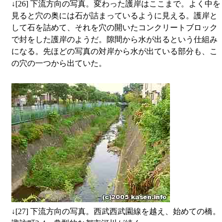
↓
[26] 下流方向の写真。変わった護岸はここまで。よく中を
見ると穴の奥には石が詰まっているように見える。護岸と
して石を詰めて、それを穴の開いたコンクリートブロック
で封をした護岸のようだ。隙間から水が出るという仕組み
になる。先ほどの写真の対岸から水が出ている部分も、こ
の穴の一つから出ていた。
↓
[27] 下流方向の写真。西武西武園線を越え、始めての橋。