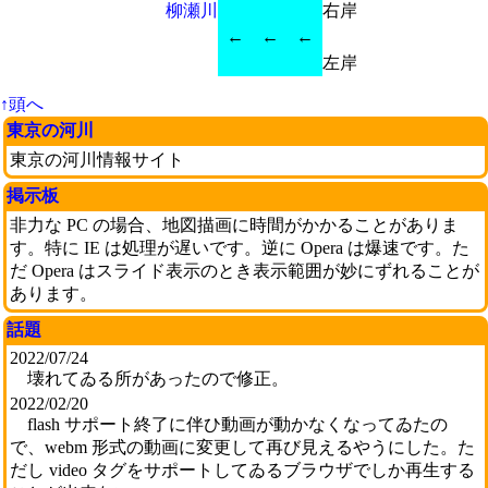
柳瀬川
右岸
←
←
←
左岸
↑頭へ
東京の河川
東京の河川情報サイト
掲示板
非力な PC の場合、地図描画に時間がかかることがありま
す。特に IE は処理が遅いです。逆に Opera は爆速です。た
だ Opera はスライド表示のとき表示範囲が妙にずれることが
あります。
話題
2022/07/24
壊れてゐる所があったので修正。
2022/02/20
flash サポート終了に伴ひ動画が動かなくなってゐたの
で、webm 形式の動画に変更して再び見えるやうにした。た
だし video タグをサポートしてゐるブラウザでしか再生する