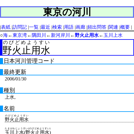
東京の河川
表紙
訪問記
一覧
最近
検索
用語
画廊
頻出問答
関連
概要
○
海
←
東京湾
←
隅田川
←
新河岸川
←
野火止用水
←
玉川上水
のびどめようすい
野火止用水
日本河川管理コード
最終更新
2006/01/30
種別
上水,
名前
のびどめようすい
野火止用水
たまがわじょうすい(のびどめようすい)
玉川上水(野火止用水)