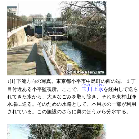
↓
[1] 下流方向の写真。東京都小平市中島町の西の端、１丁
たまがわじょうすい
目付近ある小平監視所。ここで、
玉川上水
を経由して送ら
れてきた水から、大きなごみを取り除き、それを東村山浄
水場に送る。そのための水路として、本用水の一部が利用
されている。この施設のさらに奥のほうから分水する。