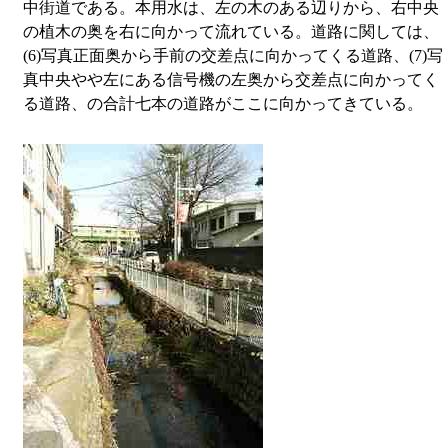
中街道である。本用水は、左の木のある辺りから、右中央
の植木の奥を右に向かって流れている。道路に関しては、
(6)写真正面奥から手前の交差点に向かってくる道路、(7)写
真中央やや左にある信号機の左奥から交差点に向かってく
る道路、の合計七本の道路がここに向かってきている。