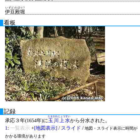
いずどのぼり?
伊豆殿堀
看板
記録
たまがわじょうすい
承応３年(1654年)に
玉川上水
から分水された。
1
:
一覧表示
+
[地図表示]
/
スライド
/
地図・スライド表示に時間が
かかる環境があります