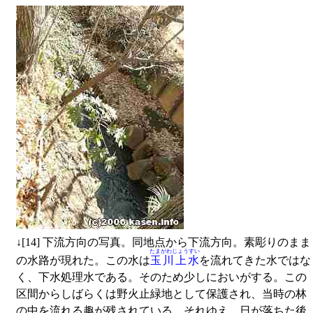
↓
[14] 下流方向の写真。同地点から下流方向。素彫りのまま
たまがわじょうすい
の水路が現れた。この水は
玉川上水
を流れてきた水ではな
く、下水処理水である。そのため少しにおいがする。この
区間からしばらくは野火止緑地として保護され、当時の林
の中を流れる趣が残されている。それゆえ、日が落ちた後