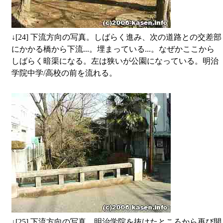
↓
[24] 下流方向の写真。しばらく進み、次の道路との交差部
にかかる橋から下流...。埋まっている...。なぜかここから
しばらく暗渠になる。左は狭いが公園になっている。明治
学院中学/高校の前を流れる。
↓
[25] 下流方向の写真。明治学院を抜けたところから再び開