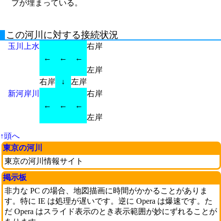
プが埋まっている。
この河川に対する接続状況
玉川上水
右岸
←
←
←
左岸
右岸
↓
左岸
新河岸川
右岸
←
←
←
左岸
↑頭へ
東京の河川
東京の河川情報サイト
掲示板
非力な PC の場合、地図描画に時間がかかることがありま
す。特に IE は処理が遅いです。逆に Opera は爆速です。た
だ Opera はスライド表示のとき表示範囲が妙にずれることが