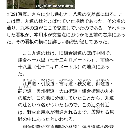
○
[29] 写真。さらに少し進むと、八坂の交差点に出る。こ
こは昔、九道の辻とよばれていた場所であった。その名の
通り、九本の道がここで交差していたのである。それを示
した看板が、本用水が交差点にぶつかる直前の右岸にあっ
た。その看板の横には詳しい解説が記してあった。
ここ九道の辻は、旧鎌倉街道のほぼ中間で、
鎌倉へ十八里（七十二キロメートル）、前橋へ
十八里（七十二キロメートル）の地点にあっ
た。
えどみち
ひきまたみち
みやでらみち
ちちぶみち
みくぼみち
江戸道
・
引股道
・
宮寺道
・
秩父道
、
御窪道
・
きよとみち
静戸道
・奥州街道・大山街道・鎌倉街道の九本
の道が、この地に分岐していたことから、九道
の辻という名がついたもので、この辻の付近
こうばく
は、野火止用水が開通されるまで、
広漠
たる原
野の中にあったといわれる。
明治以降の交通機関の発達に伴う道路の改変