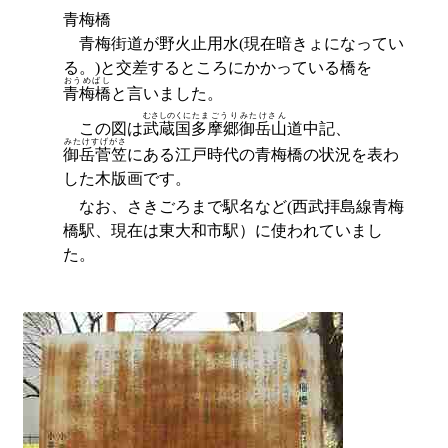
青梅橋
青梅街道が野火止用水(現在暗きょになってい
る。)と交差するところにかかっている橋を
おうめばし
青梅橋
と言いました。
むさしのくに
たまごうり
みたけさん
この図は
武蔵国
多摩郷
御岳山
道中記、
みたけすげがさ
御岳菅笠
にある江戸時代の青梅橋の状況を表わ
した木版画です。
なお、さきごろまで駅名など(西武拝島線青梅
橋駅、現在は東大和市駅）に使われていまし
た。