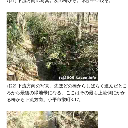
↓
[21] 下流方向の写真。次の橋から。木が生い茂る。
↓
[22] 下流方向の写真。先ほどの橋からしばらく進んだとこ
ろから最後の緑地帯になる。ここはその最も上流側にかか
る橋から下流方向。小平市栄町3-17。